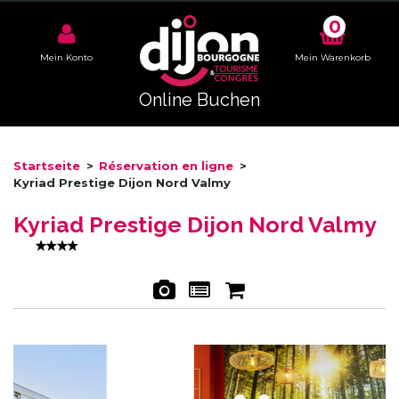
0
Mein Konto
Mein Warenkorb
Online Buchen
Startseite
>
Réservation en ligne
>
Kyriad Prestige Dijon Nord Valmy
Kyriad Prestige Dijon Nord Valmy