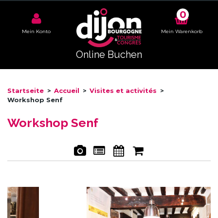
0
Mein Konto
Mein Warenkorb
Online Buchen
Startseite
>
Accueil
>
Visites et activités
>
Workshop Senf
Workshop Senf