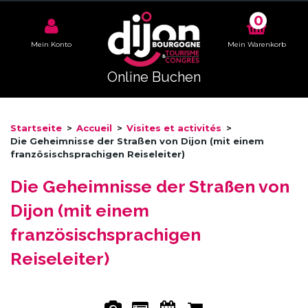
0
Mein Konto
Mein Warenkorb
Online Buchen
Startseite
>
Accueil
>
Visites et activités
>
Die Geheimnisse der Straßen von Dijon (mit einem
französischsprachigen Reiseleiter)
Die Geheimnisse der Straßen von
Dijon (mit einem
französischsprachigen
Reiseleiter)