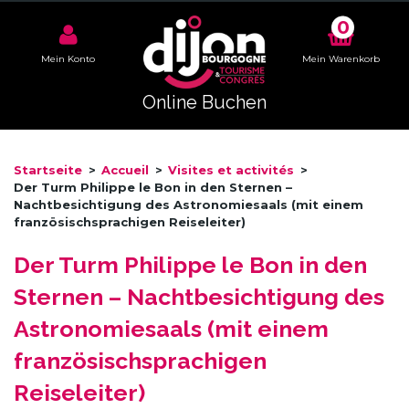
0
Mein Konto
Mein Warenkorb
Online Buchen
Startseite
>
Accueil
>
Visites et activités
>
Der Turm Philippe le Bon in den Sternen –
Nachtbesichtigung des Astronomiesaals (mit einem
französischsprachigen Reiseleiter)
Der Turm Philippe le Bon in den
Sternen – Nachtbesichtigung des
Astronomiesaals (mit einem
französischsprachigen
Reiseleiter)