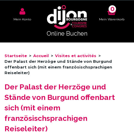
0
Mein Konto
Mein Warenkorb
Online Buchen
Startseite
>
Accueil
>
Visites et activités
>
Der Palast der Herzöge und Stände von Burgund
offenbart sich (mit einem französischsprachigen
Reiseleiter)
Der Palast der Herzöge und
Stände von Burgund offenbart
sich (mit einem
französischsprachigen
Reiseleiter)