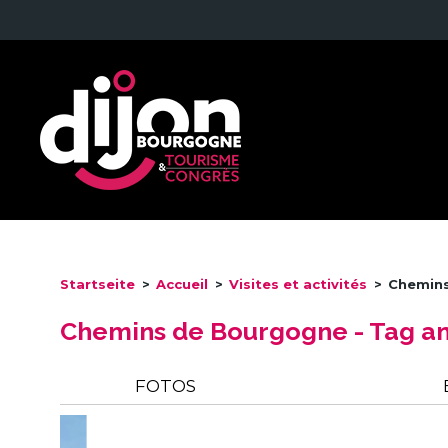
Startseite
>
Accueil
>
Visites et activités
>
Chemins
Chemins de Bourgogne - Tag an
FOTOS